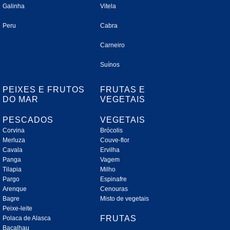
Galinha
Vitela
Peru
Cabra
Carneiro
Suínos
PEIXES E FRUTOS
FRUTAS E
DO MAR
VEGETAIS
PESCADOS
VEGETAIS
Corvina
Brócolis
Merluza
Couve-flor
Cavala
Ervilha
Panga
Vagem
Tilapia
Milho
Pargo
Espinafre
Arenque
Cenouras
Bagre
Misto de vegetais
Peixe-leite
FRUTAS
Polaca de Alasca
Bacalhau