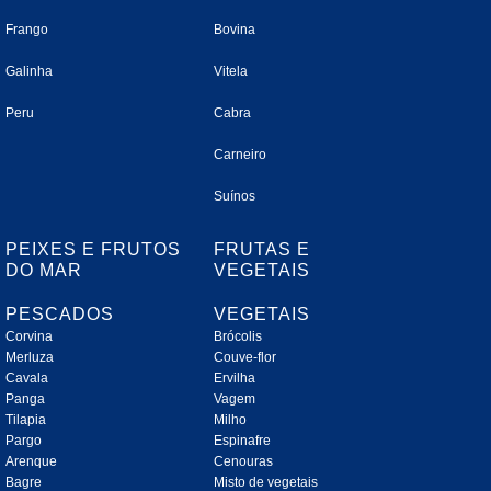
Frango
Bovina
Galinha
Vitela
Peru
Cabra
Carneiro
Suínos
PEIXES E FRUTOS
FRUTAS E
DO MAR
VEGETAIS
PESCADOS
VEGETAIS
Corvina
Brócolis
Merluza
Couve-flor
Cavala
Ervilha
Panga
Vagem
Tilapia
Milho
Pargo
Espinafre
Arenque
Cenouras
Bagre
Misto de vegetais