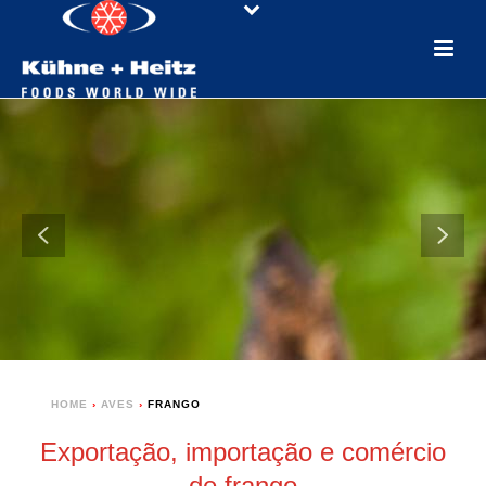
HOME
›
AVES
›
FRANGO
Exportação, importação e comércio
de frango