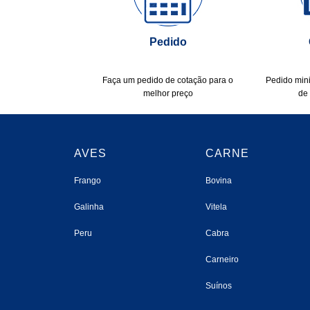
Pedido
Faça um pedido de cotação para o
Pedido mini
melhor preço
de 
AVES
CARNE
Frango
Bovina
Galinha
Vitela
Peru
Cabra
Carneiro
Suínos