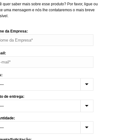
ê quer saber mais sobre esse produto? Por favor, ligue ou
xe uma mensagem e nós lhe contataremos o mais breve
sível.
e da Empresa:
ail:
s:
to de entrega:
ntidade:
gunta/Solicitação: