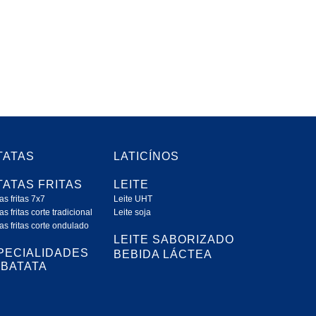
TATAS
LATICÍNOS
TATAS FRITAS
LEITE
as fritas 7x7
Leite UHT
as fritas corte tradicional
Leite soja
as fritas corte ondulado
LEITE SABORIZADO
PECIALIDADES
BEBIDA LÁCTEA
 BATATA