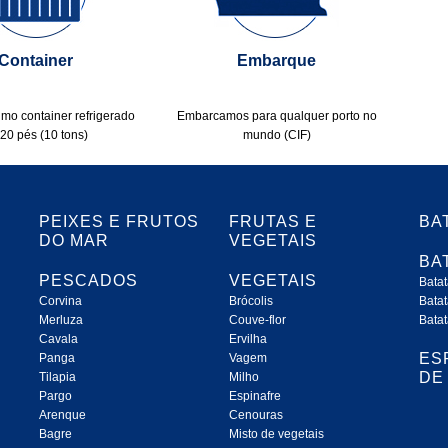
Container
Embarque
mo container refrigerado
Embarcamos para qualquer porto no
20 pés (10 tons)
mundo (CIF)
PEIXES E FRUTOS
FRUTAS E
BA
DO MAR
VEGETAIS
BA
PESCADOS
VEGETAIS
Batat
Corvina
Brócolis
Batat
Merluza
Couve-flor
Batat
Cavala
Ervilha
ES
Panga
Vagem
DE
Tilapia
Milho
Pargo
Espinafre
Arenque
Cenouras
Bagre
Misto de vegetais