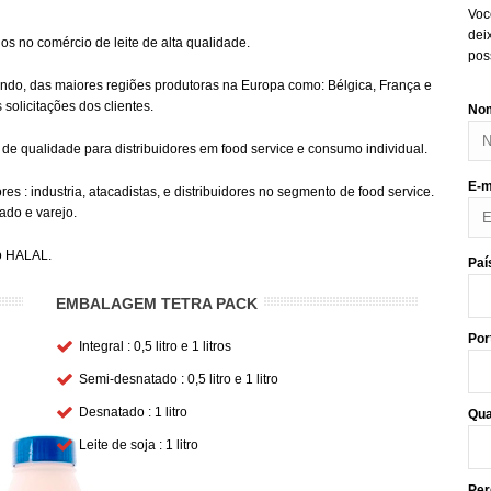
Voc
dei
s no comércio de leite de alta qualidade.
pos
do, das maiores regiões produtoras na Europa como: Bélgica, França e
olicitações dos clientes.
Nom
de qualidade para distribuidores em food service e consumo individual.
E-m
es : industria, atacadistas, e distribuidores no segmento de food service.
do e varejo.
ao HALAL.
Paí
EMBALAGEM TETRA PACK
Por
Integral : 0,5 litro e 1 litros
Semi-desnatado : 0,5 litro e 1 litro
Desnatado : 1 litro
Qua
Leite de soja : 1 litro
Per