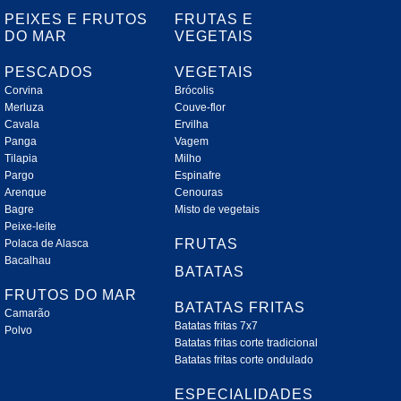
PEIXES E FRUTOS
FRUTAS E
DO MAR
VEGETAIS
PESCADOS
VEGETAIS
Corvina
Brócolis
Merluza
Couve-flor
Cavala
Ervilha
Panga
Vagem
Tilapia
Milho
Pargo
Espinafre
Arenque
Cenouras
Bagre
Misto de vegetais
Peixe-leite
FRUTAS
Polaca de Alasca
Bacalhau
BATATAS
FRUTOS DO MAR
BATATAS FRITAS
Camarão
Batatas fritas 7x7
Polvo
Batatas fritas corte tradicional
Batatas fritas corte ondulado
ESPECIALIDADES