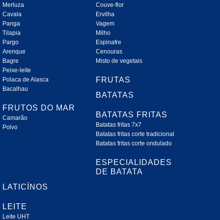
Merluza
Couve-flor
Cavala
Ervilha
Panga
Vagem
Tilapia
Milho
Pargo
Espinafre
Arenque
Cenouras
Bagre
Misto de vegetais
Peixe-leite
FRUTAS
Polaca de Alasca
Bacalhau
BATATAS
FRUTOS DO MAR
BATATAS FRITAS
Camarão
Batatas fritas 7x7
Polvo
Batatas fritas corte tradicional
Batatas fritas corte ondulado
ESPECIALIDADES
DE BATATA
LATICÍNOS
LEITE
Leite UHT