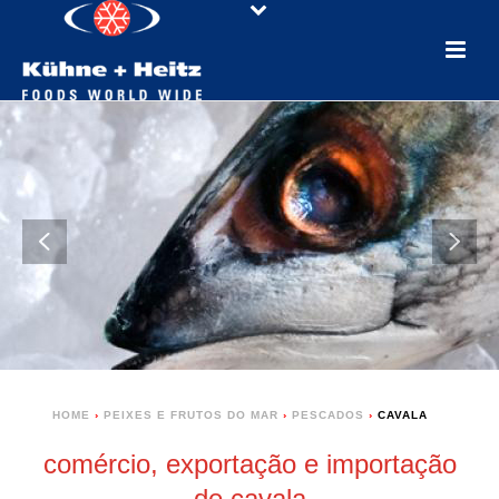
HOME
›
PEIXES E FRUTOS DO MAR
›
PESCADOS
›
CAVALA
comércio, exportação e importação
de cavala