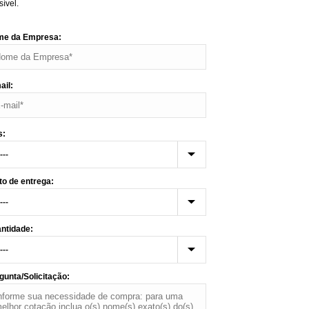
sível.
e da Empresa:
ail:
s:
to de entrega:
ntidade:
gunta/Solicitação: