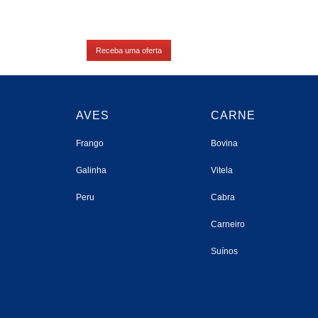
Receba uma oferta
AVES
CARNE
Frango
Bovina
Galinha
Vitela
Peru
Cabra
Carneiro
Suínos