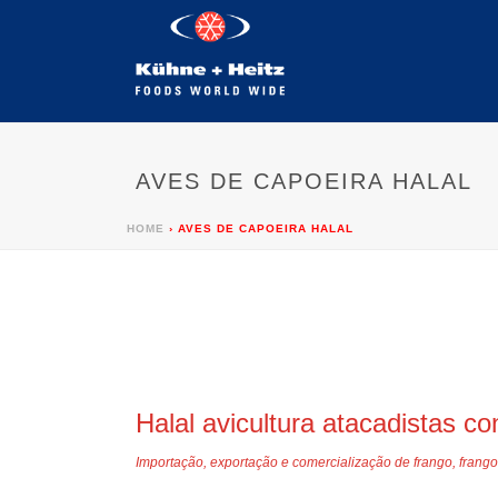
AVES DE CAPOEIRA HALAL
HOME
›
AVES DE CAPOEIRA HALAL
Halal avicultura atacadistas c
Importação, exportação e comercialização de frango, frango