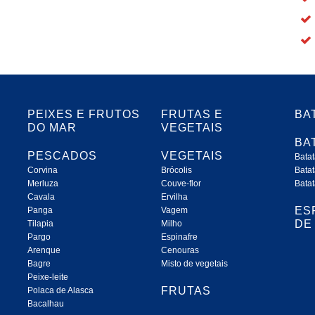
PEIXES E FRUTOS
FRUTAS E
BA
DO MAR
VEGETAIS
BA
PESCADOS
VEGETAIS
Batat
Corvina
Brócolis
Batat
Merluza
Couve-flor
Batat
Cavala
Ervilha
ES
Panga
Vagem
DE
Tilapia
Milho
Pargo
Espinafre
Arenque
Cenouras
Bagre
Misto de vegetais
Peixe-leite
FRUTAS
Polaca de Alasca
Bacalhau