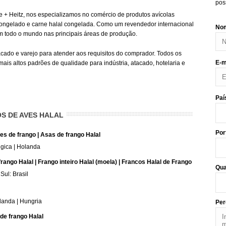
pos
 + Heitz, nos especializamos no comércio de produtos avícolas
 congelado e carne halal congelada. Como um revendedor internacional
Nom
m todo o mundo nas principais áreas de produção.
do e varejo para atender aos requisitos do comprador. Todos os
E-m
is altos padrões de qualidade para indústria, atacado, hotelaria e
Paí
S DE AVES HALAL
Por
es de frango | Asas de frango Halal
gica | Holanda
 frango Halal | Frango inteiro Halal (moela) | Francos Halal de Frango
Qua
Sul: Brasil
landa | Hungria
Per
de frango Halal