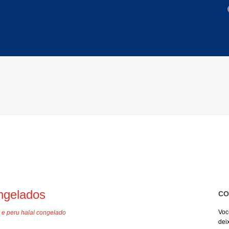
ongelados
CO
Voc
 e peru halal congelado
dei