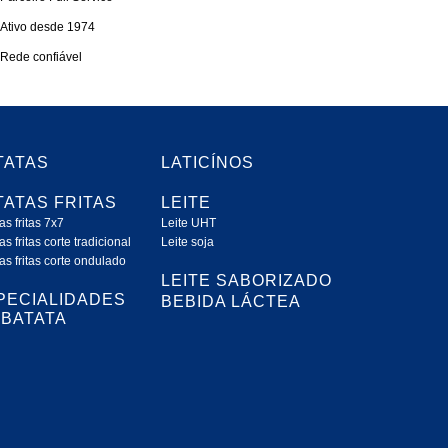
Ativo desde 1974
Rede confiável
TATAS
LATICÍNOS
TATAS FRITAS
LEITE
as fritas 7x7
Leite UHT
as fritas corte tradicional
Leite soja
as fritas corte ondulado
LEITE SABORIZADO
PECIALIDADES
BEBIDA LÁCTEA
 BATATA